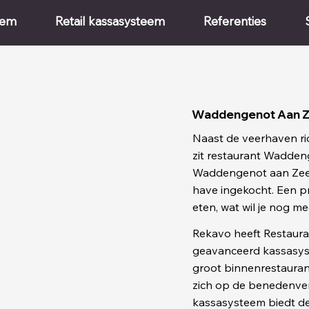
eem
Retail kassasysteem
Referenties
Waddengenot Aan 
Naast de veerhaven r
zit restaurant Waddeng
Waddengenot aan Zee is
have ingekocht. Een pr
eten, wat wil je nog me
Rekavo heeft Restaur
geavanceerd kassasys
groot binnenrestaurant
zich op de benedenver
kassasysteem biedt de 