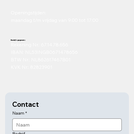
Openingstijden:
maandag t/m vrijdag van 9:00 tot 17:00
Bedrijfsgegevens​
Rekening Nr.: 67.14.78.656​
IBAN: NL53INGB0671478656​
BTW Nr.: NL862617467B01​
KVK Nr.: 82823901
Contact
Naam
*
Bedrijf