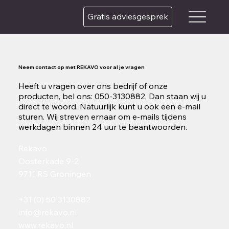
Gratis adviesgesprek
Neem contact op met REKAVO voor al je vragen
Heeft u vragen over ons bedrijf of onze
producten, bel ons: 050-3130882. Dan staan wij u
direct te woord. Natuurlijk kunt u ook een e-mail
sturen. Wij streven ernaar om e-mails tijdens
werkdagen binnen 24 uur te beantwoorden.
Rekavo
Oosterkade 9-2
9711 RS Groningen
+31 (0) 50 3130882
info@rekavo.nl
www.rekavo.nl