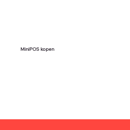
te zeggen)
✓ Online je assortiment beheren
✓ Alle rapportages altijd inzichtelijk
✓ Je kassaindeling makkelijk veranderen
✓ Nog veel meer functies + updates
Ik wil graag een demo
MiniPOS kopen
Alle genoemde prijzen zijn excl btw