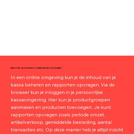
Backoffice, de onmisbare tool die je inzicht en controle geeft.
In een online omgeving kun je de inhoud van je
kassa beheren en rapporten opvragen. Via de
browser kun je inloggen in je persoonlijke
kassaomgeving. Hier kun je productgroepen
aanmaken en producten toevoegen. Je kunt
rapporten opvragen zoals periode omzet,
artikelverkoop, gemiddelde besteding, aantal
transacties etc. Op deze manier heb je altijd inzicht